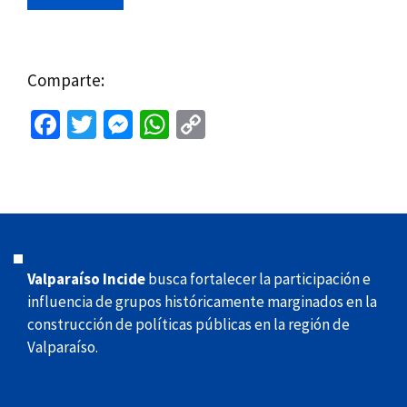
Comparte:
Fa
T
M
W
C
ce
wi
es
h
o
b
tt
se
at
p
o
er
n
sA
y
o
ge
p
Li
k
r
p
n
Valparaíso Incide
busca fortalecer la participación e
k
influencia de grupos históricamente marginados en la
construcción de políticas públicas en la región de
Valparaíso.