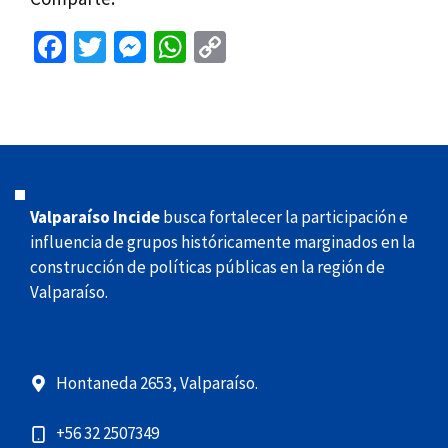
Fa
T
M
W
C
ce
wi
es
h
o
b
tt
se
at
p
o
er
n
sA
y
o
ge
p
Li
k
r
p
n
Valparaíso Incide
busca fortalecer la participación e
k
influencia de grupos históricamente marginados en la
construcción de políticas públicas en la región de
Valparaíso.
Hontaneda 2653, Valparaíso.
+56 32 2507349