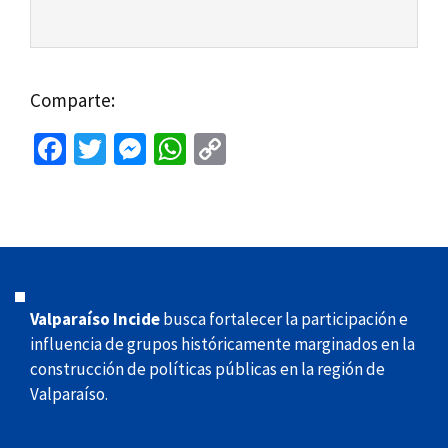
Comparte:
Fa
T
M
W
C
ce
wi
es
h
o
b
tt
se
at
p
o
er
n
sA
y
o
ge
p
Li
k
r
p
n
Valparaíso Incide
busca fortalecer la participación e
k
influencia de grupos históricamente marginados en la
construcción de políticas públicas en la región de
Valparaíso.