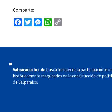
Comparte:
Fa
T
M
W
C
ce
wi
es
h
o
b
tt
se
at
p
o
er
n
sA
y
o
ge
p
Li
k
r
p
n
k
Valparaíso Incide
busca fortalecer la participación e i
históricamente marginados en la construcción de políti
de Valparaíso.