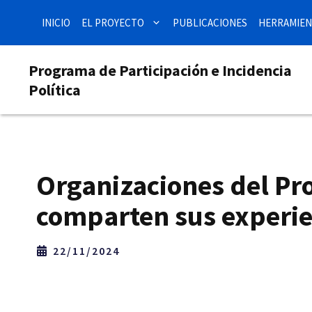
Saltar
INICIO
EL PROYECTO
PUBLICACIONES
HERRAMIEN
al
contenido
Programa de Participación e Incidencia
Política
Organizaciones del Pro
comparten sus experi
22/11/2024