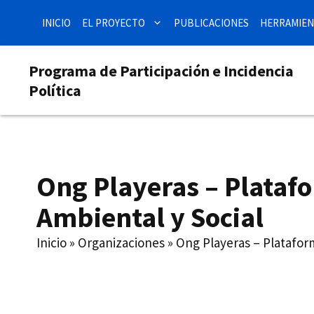
Saltar
INICIO
EL PROYECTO
PUBLICACIONES
HERRAMIEN
al
contenido
Programa de Participación e Incidencia
Política
Ong Playeras – Plataf
Ambiental y Social
Inicio
»
Organizaciones
»
Ong Playeras – Platafor