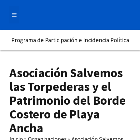
Saltar
al
MENÚ
contenido
Programa de Participación e Incidencia Política
Asociación Salvemos
las Torpederas y el
Patrimonio del Borde
Costero de Playa
Ancha
Inicio
»
Organizaciones
»
Asociación Salvemos