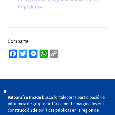
torpederas/
Comparte:
Fa
T
M
W
C
ce
wi
es
h
o
b
tt
se
at
p
o
er
n
sA
y
o
ge
p
Li
k
r
p
n
Valparaíso Incide
busca fortalecer la participación e
k
influencia de grupos históricamente marginados en la
construcción de políticas públicas en la región de