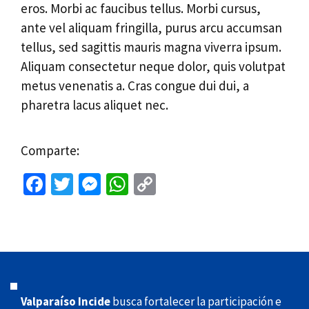
eros. Morbi ac faucibus tellus. Morbi cursus,
ante vel aliquam fringilla, purus arcu accumsan
tellus, sed sagittis mauris magna viverra ipsum.
Aliquam consectetur neque dolor, quis volutpat
metus venenatis a. Cras congue dui dui, a
pharetra lacus aliquet nec.
Comparte:
Fa
T
M
W
C
ce
wi
es
h
o
b
tt
se
at
p
o
er
n
sA
y
o
ge
p
Li
k
r
p
n
Valparaíso Incide
busca fortalecer la participación e